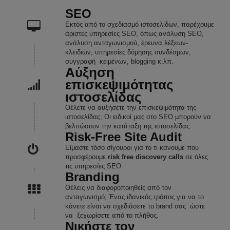
SEO
Εκτός από το σχεδιασμό ιστοσελίδων, παρέχουμε
άριστες υπηρεσίες SEO, όπως ανάλυση SEO,
ανάλυση ανταγωνισμού, έρευνα λέξεων-
κλειδιών, υπηρεσίες δόμησης συνδέσμων,
συγγραφή κειμένων, blogging κ.λπ.
Αύξηση
επισκεψιμότητας
ιστοσελίδας
Θέλετε να αυξήσετε την επισκεψιμότητα της
ιστοσελίδας; Οι ειδικοί μας στο SEO μπορούν να
βελτιώσουν την κατάταξη της ιστοσελίδας.
Risk-Free Site Audit
Είμαστε τόσο σίγουροι για το τι κάνουμε που
προσφέρουμε
risk free discovery calls
σε όλες
τις υπηρεσίες SEO.
Branding
Θέλεις να διαφοροποιηθείς από τον
ανταγωνισμό; Ένας ιδανικός τρόπος για να το
κάνετε είναι να σχεδιάσετε το brand σας ώστε
να ξεχωρίσετε από το πλήθος.
Νικήστε τον