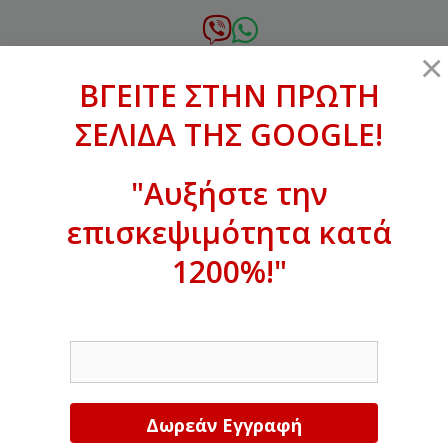
Μετάβαση
σε
6972.364.387
×
περιεχόμενο
ΒΓΕΙΤΕ ΣΤΗΝ ΠΡΩΤΗ
xanthogenous@gmail.com
ΣΕΛΙΔΑ ΤΗΣ GOOGLE!
MENU
"Αυξήστε την
επισκεψιμότητα κατά
1200%!"
ΒΓΕΙΤΕ ΣΤΗΝ ΠΡΩΤΗ ΣΕΛΙΔΑ ΤΗΣ
GOOGLE!
EMAIL
Αυξήστε την επισκεψιμότητα κατά
1200%!