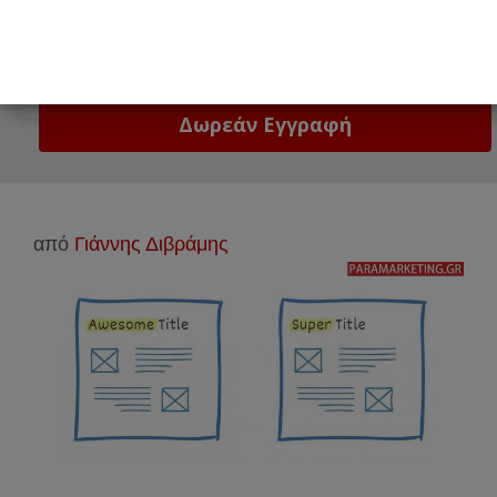
Email
Δώστε μας το email σας!
από
Γιάννης Διβράμης