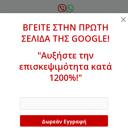
Μετάβαση
σε
6972.364.387
×
περιεχόμενο
ΒΓΕΙΤΕ ΣΤΗΝ ΠΡΩΤΗ
xanthogenous@gmail.com
ΣΕΛΙΔΑ ΤΗΣ GOOGLE!
MENU
"Αυξήστε την
επισκεψιμότητα κατά
ΒΓΕΙΤΕ ΣΤΗΝ ΠΡΩΤΗ ΣΕΛΙΔΑ ΤΗΣ
GOOGLE!
1200%!"
Αυξήστε την επισκεψιμότητα κατά
EMAIL
1200%!