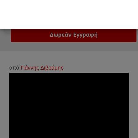
Email
Δώστε μας το email σας!
από
Γιάννης Διβράμης