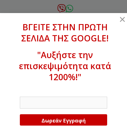
Μετάβαση
σε
6972.364.387
×
περιεχόμενο
ΒΓΕΙΤΕ ΣΤΗΝ ΠΡΩΤΗ
xanthogenous@gmail.com
ΣΕΛΙΔΑ ΤΗΣ GOOGLE!
MENU
"Αυξήστε την
επισκεψιμότητα κατά
ΒΓΕΙΤΕ ΣΤΗΝ ΠΡΩΤΗ ΣΕΛΙΔΑ ΤΗΣ
GOOGLE!
1200%!"
Αυξήστε την επισκεψιμότητα κατά
EMAIL
1200%!