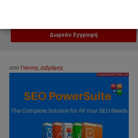
Email
Δώστε μας το email σας!
από
Γιάννης Διβράμης