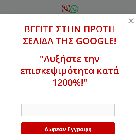
Μετάβαση
σε
6972.364.387
×
περιεχόμενο
ΒΓΕΙΤΕ ΣΤΗΝ ΠΡΩΤΗ
xanthogenous@gmail.com
ΣΕΛΙΔΑ ΤΗΣ GOOGLE!
MENU
"Αυξήστε την
επισκεψιμότητα κατά
ΒΓΕΙΤΕ ΣΤΗΝ ΠΡΩΤΗ ΣΕΛΙΔΑ ΤΗΣ
GOOGLE!
1200%!"
Αυξήστε την επισκεψιμότητα κατά
EMAIL
1200%!