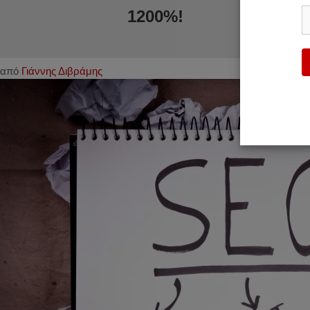
1200%!
από
Γιάννης Διβράμης