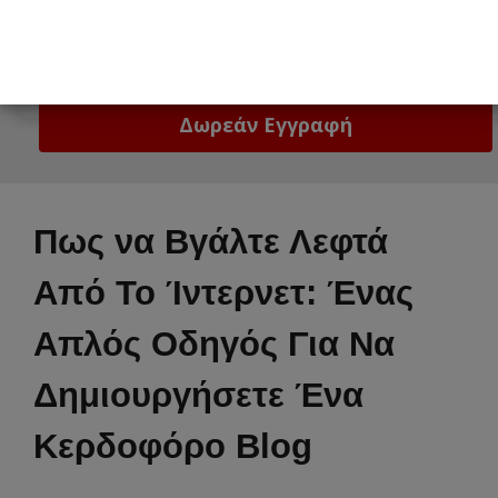
Email
Δώστε μας το email σας!
Πως να Βγάλτε Λεφτά
Από Το Ίντερνετ: Ένας
Απλός Οδηγός Για Να
Δημιουργήσετε Ένα
Κερδοφόρο Blog