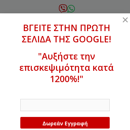
Μετάβαση
σε
6972.364.387
×
περιεχόμενο
ΒΓΕΙΤΕ ΣΤΗΝ ΠΡΩΤΗ
xanthogenous@gmail.com
ΣΕΛΙΔΑ ΤΗΣ GOOGLE!
MENU
"Αυξήστε την
επισκεψιμότητα κατά
ΒΓΕΙΤΕ ΣΤΗΝ ΠΡΩΤΗ ΣΕΛΙΔΑ ΤΗΣ
GOOGLE!
1200%!"
Αυξήστε την επισκεψιμότητα κατά
EMAIL
1200%!