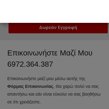
Email
Δώστε μας το email σας!
Επικοινωνήστε Μαζί Μου
6972.364.387
Eπικοινωνήστε μαζί μου μέσω αυτής της
Φόρμας Επικοινωνίας
. Θα χαρώ πολύ να σας
απαντήσω και εάν είναι εύκολο να σας βοηθήσω
σε ότι χρειάζεστε.