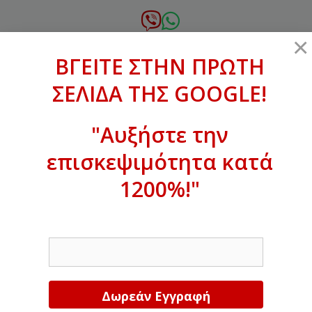
Μετάβαση
σε
6972.364.387
×
περιεχόμενο
ΒΓΕΙΤΕ ΣΤΗΝ ΠΡΩΤΗ
xanthogenous@gmail.com
ΣΕΛΙΔΑ ΤΗΣ GOOGLE!
MENU
"Αυξήστε την
επισκεψιμότητα κατά
ΒΓΕΙΤΕ ΣΤΗΝ ΠΡΩΤΗ ΣΕΛΙΔΑ ΤΗΣ
GOOGLE!
1200%!"
Αυξήστε την επισκεψιμότητα κατά
EMAIL
1200%!