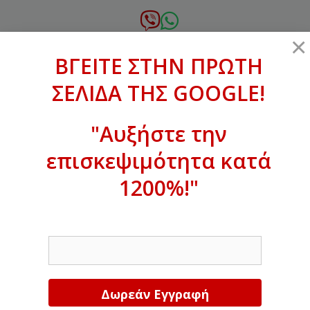
Μετάβαση
σε
6972.364.387
×
περιεχόμενο
ΒΓΕΙΤΕ ΣΤΗΝ ΠΡΩΤΗ
xanthogenous@gmail.com
ΣΕΛΙΔΑ ΤΗΣ GOOGLE!
MENU
"Αυξήστε την
επισκεψιμότητα κατά
ΒΓΕΙΤΕ ΣΤΗΝ ΠΡΩΤΗ ΣΕΛΙΔΑ ΤΗΣ
GOOGLE!
1200%!"
Αυξήστε την επισκεψιμότητα κατά
EMAIL
1200%!