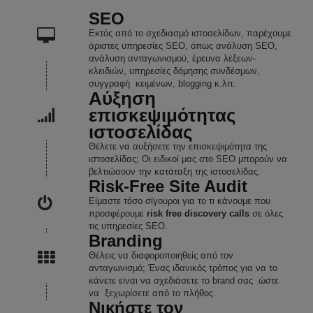
SEO
Εκτός από το σχεδιασμό ιστοσελίδων, παρέχουμε
άριστες υπηρεσίες SEO, όπως ανάλυση SEO,
ανάλυση ανταγωνισμού, έρευνα λέξεων-
κλειδιών, υπηρεσίες δόμησης συνδέσμων,
συγγραφή κειμένων, blogging κ.λπ.
Αύξηση
επισκεψιμότητας
ιστοσελίδας
Θέλετε να αυξήσετε την επισκεψιμότητα της
ιστοσελίδας; Οι ειδικοί μας στο SEO μπορούν να
βελτιώσουν την κατάταξη της ιστοσελίδας.
Risk-Free Site Audit
Είμαστε τόσο σίγουροι για το τι κάνουμε που
προσφέρουμε
risk free discovery calls
σε όλες
τις υπηρεσίες SEO.
Branding
Θέλεις να διαφοροποιηθείς από τον
ανταγωνισμό; Ένας ιδανικός τρόπος για να το
κάνετε είναι να σχεδιάσετε το brand σας ώστε
να ξεχωρίσετε από το πλήθος.
Νικήστε τον