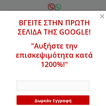
Μετάβαση
σε
6972.364.387
×
περιεχόμενο
ΒΓΕΙΤΕ ΣΤΗΝ ΠΡΩΤΗ
xanthogenous@gmail.com
ΣΕΛΙΔΑ ΤΗΣ GOOGLE!
MENU
"Αυξήστε την
επισκεψιμότητα κατά
1200%!"
ΒΓΕΙΤΕ ΣΤΗΝ ΠΡΩΤΗ ΣΕΛΙΔΑ ΤΗΣ
GOOGLE!
EMAIL
Αυξήστε την επισκεψιμότητα κατά
1200%!