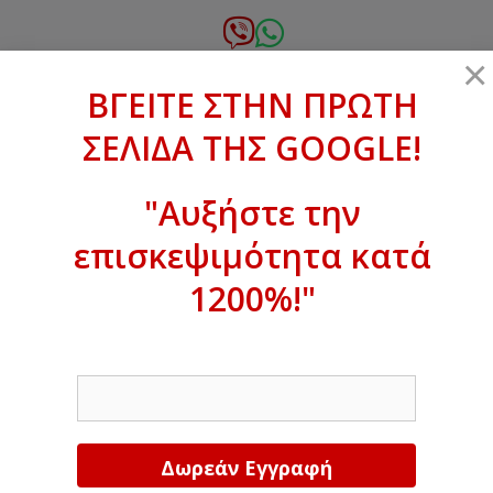
Μετάβαση
σε
6972.364.387
×
περιεχόμενο
ΒΓΕΙΤΕ ΣΤΗΝ ΠΡΩΤΗ
xanthogenous@gmail.com
ΣΕΛΙΔΑ ΤΗΣ GOOGLE!
MENU
"Αυξήστε την
επισκεψιμότητα κατά
ΒΓΕΙΤΕ ΣΤΗΝ ΠΡΩΤΗ ΣΕΛΙΔΑ ΤΗΣ
GOOGLE!
1200%!"
Αυξήστε την επισκεψιμότητα κατά
EMAIL
1200%!