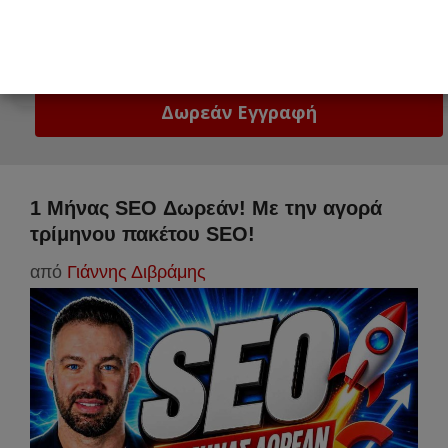
Email
Δώστε μας το email σας!
1 Μήνας SEO Δωρεάν! Με την αγορά
τρίμηνου πακέτου SEO!
από
Γιάννης Διβράμης