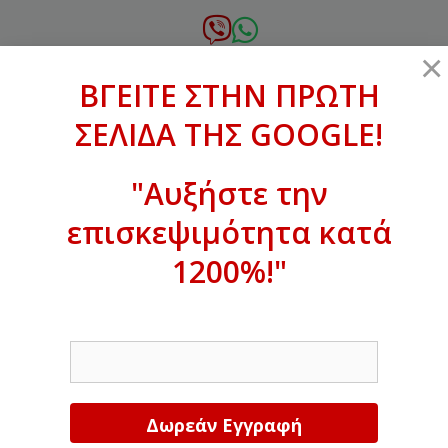
Μετάβαση
σε
6972.364.387
×
περιεχόμενο
ΒΓΕΙΤΕ ΣΤΗΝ ΠΡΩΤΗ
xanthogenous@gmail.com
ΣΕΛΙΔΑ ΤΗΣ GOOGLE!
MENU
"Αυξήστε την
επισκεψιμότητα κατά
ΒΓΕΙΤΕ ΣΤΗΝ ΠΡΩΤΗ ΣΕΛΙΔΑ ΤΗΣ
GOOGLE!
1200%!"
Αυξήστε την επισκεψιμότητα κατά
EMAIL
1200%!