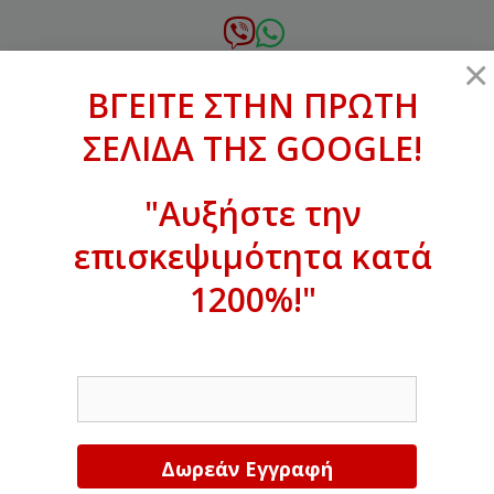
Μετάβαση
σε
6972.364.387
×
περιεχόμενο
ΒΓΕΙΤΕ ΣΤΗΝ ΠΡΩΤΗ
xanthogenous@gmail.com
ΣΕΛΙΔΑ ΤΗΣ GOOGLE!
MENU
"Αυξήστε την
επισκεψιμότητα κατά
ΒΓΕΙΤΕ ΣΤΗΝ ΠΡΩΤΗ ΣΕΛΙΔΑ ΤΗΣ
GOOGLE!
1200%!"
Αυξήστε την επισκεψιμότητα κατά
EMAIL
1200%!