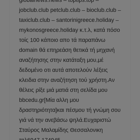
globalnews.news – toptips.top –
jobclub.club petclub.club – bioclub.club –
taxiclub.club – santorinigreece.holiday –
mykonosgreece.holiday κ.τ.λ, κατά πόσο
τοίς 100 κάποιο απο τά παραπάνω
domain θά επηρεάση θετικά τή μηχανή
αναζήτησης στην κατάταξη μου,μέ
δεδομένο οτι αυτά αποτελούν λέξεις
κλειδια στην αναζήτηση τού χρήστη.Αν
θέλεις ρίξε μιά ματιά στη σελίδα μου
bbcedu.gr[Μία αλλη μου
δραστηριότητα]και πέσμου τή γνώμη σου
γιά νά την ανεβάσω ψηλά.Ευχαριστώ
Σταύρος Μαλαμίδης Θεσσαλονικη