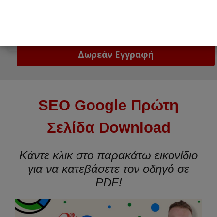
Email
Δώστε μας το email σας!
SEO Google Πρώτη
Σελίδα Download
Κάντε κλικ στο παρακάτω εικονίδιο
για να κατεβάσετε τον οδηγό σε
PDF!