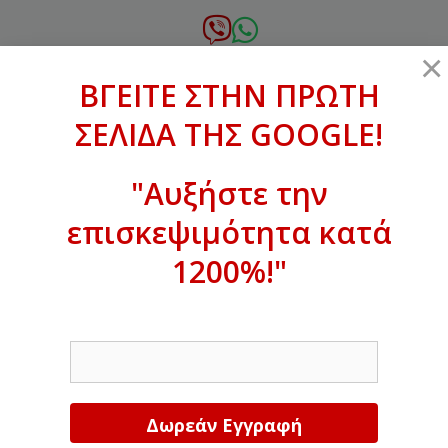
Μετάβαση
σε
6972.364.387
×
περιεχόμενο
ΒΓΕΙΤΕ ΣΤΗΝ ΠΡΩΤΗ
xanthogenous@gmail.com
ΣΕΛΙΔΑ ΤΗΣ GOOGLE!
MENU
"Αυξήστε την
επισκεψιμότητα κατά
ΒΓΕΙΤΕ ΣΤΗΝ ΠΡΩΤΗ ΣΕΛΙΔΑ ΤΗΣ
GOOGLE!
1200%!"
Αυξήστε την επισκεψιμότητα κατά
EMAIL
1200%!