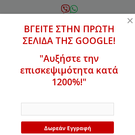
Μετάβαση
σε
6972.364.387
×
περιεχόμενο
ΒΓΕΙΤΕ ΣΤΗΝ ΠΡΩΤΗ
xanthogenous@gmail.com
ΣΕΛΙΔΑ ΤΗΣ GOOGLE!
MENU
"Αυξήστε την
επισκεψιμότητα κατά
ΒΓΕΙΤΕ ΣΤΗΝ ΠΡΩΤΗ ΣΕΛΙΔΑ ΤΗΣ
GOOGLE!
1200%!"
Αυξήστε την επισκεψιμότητα κατά
EMAIL
1200%!