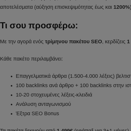
αποτελέσματα (αύξηση επισκεψιμότητας έως και
1200%
Τι σου προσφέρω:
Με την αγορά ενός
τρίμηνου πακέτου SEO
, κερδίζεις
1
Κάθε πακέτο περιλαμβάνει:
Επαγγελματικά άρθρα (1.500-4.000 λέξεις) βελτισ
100 backlinks ανά άρθρο + 100 backlinks στην ι
10-20 στοχευμένες λέξεις-κλειδιά
Ανάλυση ανταγωνισμού
Έξτρα SEO Bonus
Τα πακέτα ξεκινούν από
1.499€
(εφάπαξ για 3+1 μήνες)