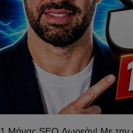
1 Μήνας SEO Δωρεάν! Με την 