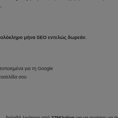
).
 ολόκληρο μήνα SEO εντελώς δωρεάν
.
τοποιημένα για τη Google
στοσελίδα σου
 — δηλαδή λιγότερο από
375€/μήνα
για να αρχίσεις να 