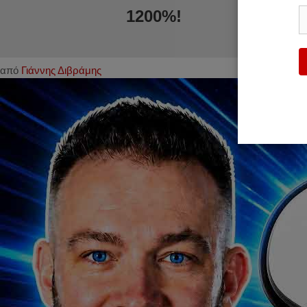
1200%!
από
Γιάννης Διβράμης