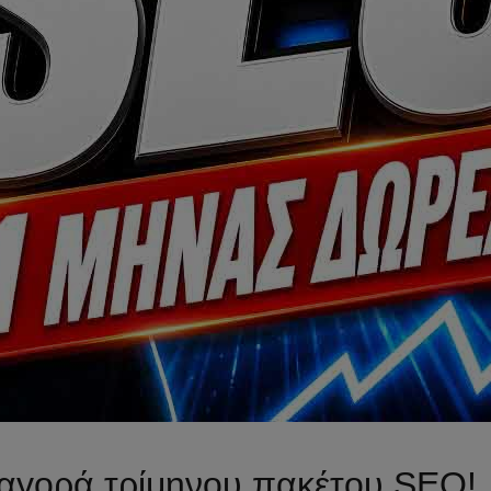
αγορά τρίμηνου πακέτου SEO!