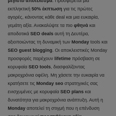
μέγιστο αποτέλεσμα
. Προσφέρεται μια
εκπληκτική
50% έκπτωση
για τις πρώτες
αγορές, κάνοντας κάθε deal και μια ευκαιρία,
γεμάτη αξία. Ανακαλύψτε τα πιο
φθηνά
και
αποδοτικά
SEO
deals
αυτή τη Δευτέρα,
αξιοποιώντας τη δυναμική των
Monday
tools και
SEO
guest
blogging
. Οι αποκλειστικές Monday
προσφορές παρέχουν
lifetime
πρόσβαση σε
κορυφαία
SEO
tools
, διασφαλίζοντας
μακροχρόνια οφέλη. Mη χάσετε την ευκαιρία να
κρατήσετε τις
Monday
seo
στρατηγικές σας
ενισχυμένες με κορυφαία
SEO
plans
και
δυνατότητα για μακροχρόνια ανάπτυξη. Αυτή η
Monday
αποτελεί τη στιγμή που η επένδυση