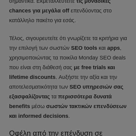
σημαντικά. Εκμεταλλευτείτε
τις μοναδικές
chances
για μεγάλα off
επενδύοντας στο
κατάλληλο πακέτο για εσάς.
Τέλος, σιγουρευτείτε ότι γνωρίζετε τα κριτήρια για
την επιλογή των σωστών
SEO
tools
και
apps
,
χρησιμοποιώντας τα ποικίλα Monday SEO deals
που είναι στη διάθεσή σας
με
free
trials
και
lifetime
discounts
. Αυξήστε την αξία και την
αποτελεσματικότητα των
SEO
υπηρεσιών σας
εξασφαλίζοντας
τα
περισσότερα δυνατά
benefits
μέσω
σωστών τακτικών επενδύσεων
και
informed
decisions
.
Οφέλη από την επένδυση σε