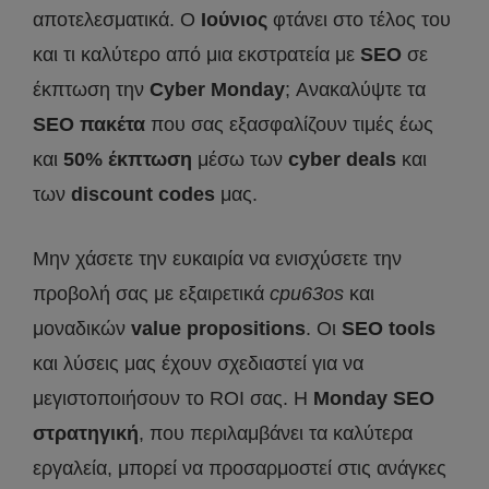
αποτελεσματικά. Ο
Ιούνιος
φτάνει στο τέλος του
και τι καλύτερο από μια εκστρατεία με
SEO
σε
έκπτωση την
Cyber
Monday
; Ανακαλύψτε τα
SEO
πακέτα
που σας εξασφαλίζουν τιμές έως
και
50% έκπτωση
μέσω των
cyber
deals
και
των
discount
codes
μας.
Μην χάσετε την ευκαιρία να ενισχύσετε την
προβολή σας με εξαιρετικά
cpu
63os
και
μοναδικών
value
propositions
. Οι
SEO
tools
και λύσεις μας έχουν σχεδιαστεί για να
μεγιστοποιήσουν το ROI σας. Η
Monday
SEO
στρατηγική
, που περιλαμβάνει τα καλύτερα
εργαλεία, μπορεί να προσαρμοστεί στις ανάγκες