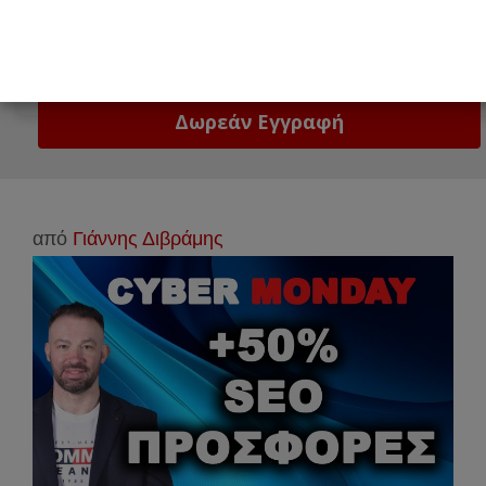
Email
Δώστε μας το email σας!
από
Γιάννης Διβράμης