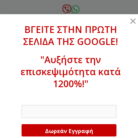
Μετάβαση
σε
6972.364.387
×
περιεχόμενο
ΒΓΕΙΤΕ ΣΤΗΝ ΠΡΩΤΗ
xanthogenous@gmail.com
ΣΕΛΙΔΑ ΤΗΣ GOOGLE!
MENU
"Αυξήστε την
επισκεψιμότητα κατά
ΒΓΕΙΤΕ ΣΤΗΝ ΠΡΩΤΗ ΣΕΛΙΔΑ ΤΗΣ
GOOGLE!
1200%!"
Αυξήστε την επισκεψιμότητα κατά
EMAIL
1200%!