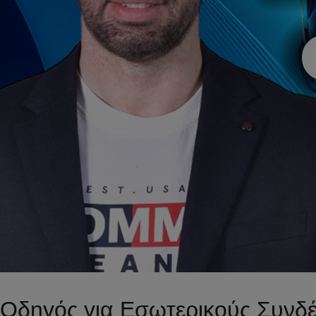
Οδηγός για Εσωτερικούς Συνδέσ