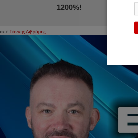
1200%!
από
Γιάννης Διβράμης