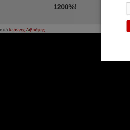
1200%!
από
Ιωάννης Διβράμης