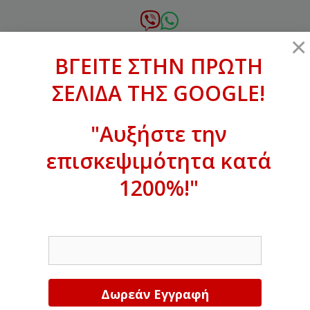
Μετάβαση
σε
6972.364.387
×
περιεχόμενο
ΒΓΕΙΤΕ ΣΤΗΝ ΠΡΩΤΗ
xanthogenous@gmail.com
ΣΕΛΙΔΑ ΤΗΣ GOOGLE!
MENU
"Αυξήστε την
επισκεψιμότητα κατά
ΒΓΕΙΤΕ ΣΤΗΝ ΠΡΩΤΗ ΣΕΛΙΔΑ ΤΗΣ
GOOGLE!
1200%!"
Αυξήστε την επισκεψιμότητα κατά
EMAIL
1200%!