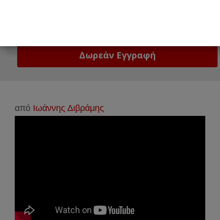
Email
Δώστε μας το email σας!
από
Ιωάννης Διβράμης