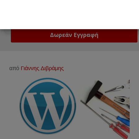
Email
Δώστε μας το email σας!
από
Γιάννης Διβράμης