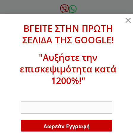
Μετάβαση
σε
6972.364.387
×
περιεχόμενο
ΒΓΕΙΤΕ ΣΤΗΝ ΠΡΩΤΗ
xanthogenous@gmail.com
ΣΕΛΙΔΑ ΤΗΣ GOOGLE!
MENU
"Αυξήστε την
επισκεψιμότητα κατά
ΒΓΕΙΤΕ ΣΤΗΝ ΠΡΩΤΗ ΣΕΛΙΔΑ ΤΗΣ
GOOGLE!
1200%!"
Αυξήστε την επισκεψιμότητα κατά
EMAIL
1200%!