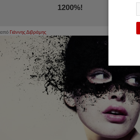
1200%!
από
Γιάννης Διβράμης