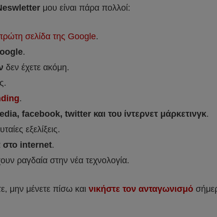
eswletter
μου είναι πάρα πολλοί:
πρώτη σελίδα της Google
.
oogle
.
ν
δεν έχετε ακόμη.
ς.
nding
.
dia, facebook, twitter και του ίντερνετ μάρκετινγκ
.
ταίες εξελίξεις.
 στο internet
.
έχουν ραγδαία στην νέα τεχνολογία.
ε, μην μένετε πίσω και
νικήστε τον ανταγωνισμό
σήμερ