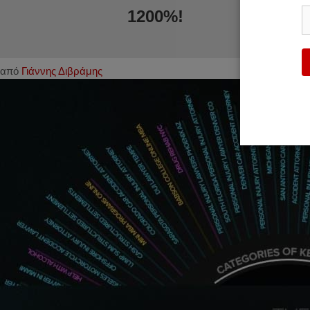
1200%!
από
Γιάννης Διβράμης