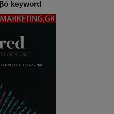
ιβό keyword