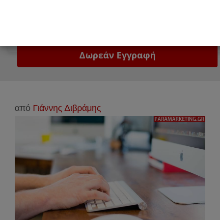
Email
Δώστε μας το email σας!
από
Γιάννης Διβράμης