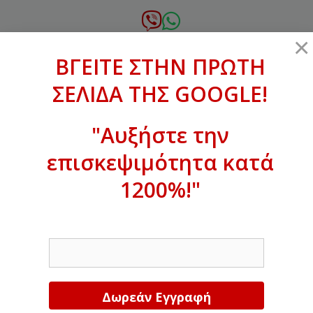
Μετάβαση
σε
6972.364.387
×
περιεχόμενο
ΒΓΕΙΤΕ ΣΤΗΝ ΠΡΩΤΗ
xanthogenous@gmail.com
ΣΕΛΙΔΑ ΤΗΣ GOOGLE!
MENU
"Αυξήστε την
επισκεψιμότητα κατά
ΒΓΕΙΤΕ ΣΤΗΝ ΠΡΩΤΗ ΣΕΛΙΔΑ ΤΗΣ
GOOGLE!
1200%!"
Αυξήστε την επισκεψιμότητα κατά
EMAIL
1200%!