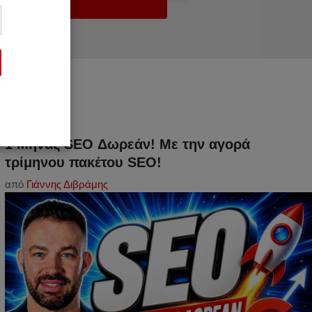
ερνετ
1 Μήνας SEO Δωρεάν! Με την αγορά
τρίμηνου πακέτου SEO!
από
Γιάννης Διβράμης