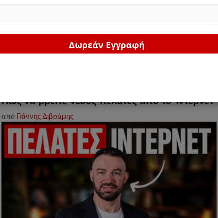
Δώστε μας το email σας!
oogle πρώτη σελίδα και για να βγάλετε λεφτά από το ίντ
Πως να βρείτε νέους πελάτες από το Ίντερνετ
από
Γιάννης Διβράμης