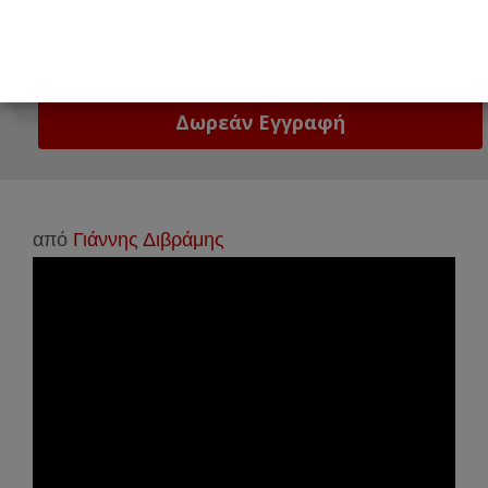
Email
Δώστε μας το email σας!
από
Γιάννης Διβράμης