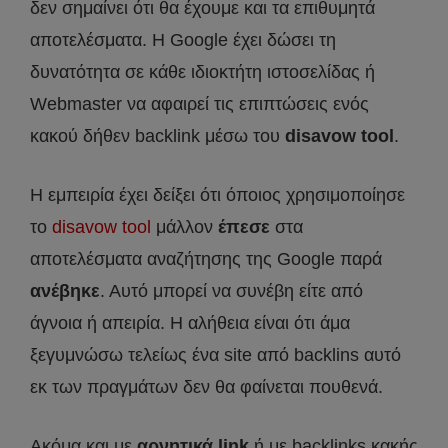
δεν σημαίνει ότι θα έχουμε και τα επιθυμητά
αποτελέσματα. Η Google έχει δώσει τη
δυνατότητα σε κάθε ιδιοκτήτη ιστοσελίδας ή
Webmaster να αφαιρεί τις επιπτώσεις ενός
κακού δήθεν backlink μέσω του
disavow tool
.
Η εμπειρία έχει δείξει ότι όποιος χρησιμοποίησε
το
disavow tool
μάλλον
έπεσε
στα
αποτελέσματα αναζήτησης της Google παρά
ανέβηκε
. Αυτό μπορεί να συνέβη είτε από
άγνοια ή απειρία. Η αλήθεια είναι ότι άμα
ξεγυμνώσω τελείως ένα site από backlins αυτό
εκ των πραγμάτων δεν θα φαίνεται πουθενά.
Ακόμα και με
αρνητικά link
ή με backlinks κακής