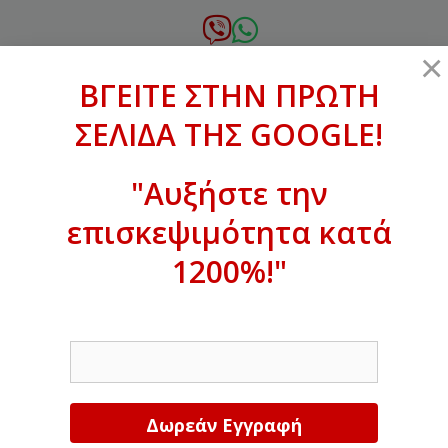
Μετάβαση
σε
6972.364.387
×
περιεχόμενο
ΒΓΕΙΤΕ ΣΤΗΝ ΠΡΩΤΗ
xanthogenous@gmail.com
ΣΕΛΙΔΑ ΤΗΣ GOOGLE!
MENU
"Αυξήστε την
επισκεψιμότητα κατά
ΒΓΕΙΤΕ ΣΤΗΝ ΠΡΩΤΗ ΣΕΛΙΔΑ ΤΗΣ
GOOGLE!
1200%!"
Αυξήστε την επισκεψιμότητα κατά
EMAIL
1200%!