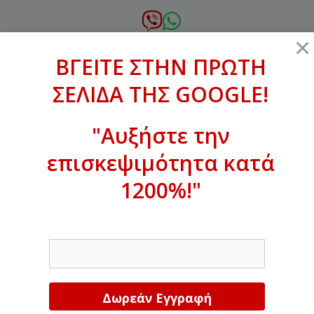
Μετάβαση
σε
6972.364.387
×
περιεχόμενο
ΒΓΕΙΤΕ ΣΤΗΝ ΠΡΩΤΗ
xanthogenous@gmail.com
ΣΕΛΙΔΑ ΤΗΣ GOOGLE!
MENU
"Αυξήστε την
επισκεψιμότητα κατά
ΒΓΕΙΤΕ ΣΤΗΝ ΠΡΩΤΗ ΣΕΛΙΔΑ ΤΗΣ
GOOGLE!
1200%!"
Αυξήστε την επισκεψιμότητα κατά
EMAIL
1200%!