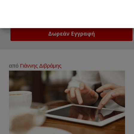
Email
Δώστε μας το email σας!
από
Γιάννης Διβράμης