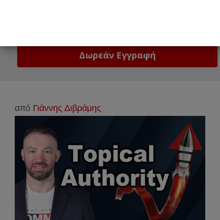
Email
Δώστε μας το email σας!
από
Γιάννης Διβράμης