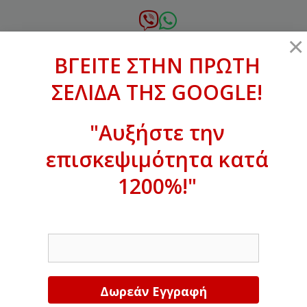
Μετάβαση
σε
6972.364.387
×
περιεχόμενο
ΒΓΕΙΤΕ ΣΤΗΝ ΠΡΩΤΗ
xanthogenous@gmail.com
ΣΕΛΙΔΑ ΤΗΣ GOOGLE!
MENU
"Αυξήστε την
επισκεψιμότητα κατά
ΒΓΕΙΤΕ ΣΤΗΝ ΠΡΩΤΗ ΣΕΛΙΔΑ ΤΗΣ
GOOGLE!
1200%!"
Αυξήστε την επισκεψιμότητα κατά
EMAIL
1200%!