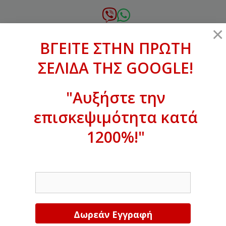
Μετάβαση
σε
6972.364.387
×
περιεχόμενο
ΒΓΕΙΤΕ ΣΤΗΝ ΠΡΩΤΗ
xanthogenous@gmail.com
ΣΕΛΙΔΑ ΤΗΣ GOOGLE!
MENU
"Αυξήστε την
επισκεψιμότητα κατά
ΒΓΕΙΤΕ ΣΤΗΝ ΠΡΩΤΗ ΣΕΛΙΔΑ ΤΗΣ
GOOGLE!
1200%!"
Αυξήστε την επισκεψιμότητα κατά
EMAIL
1200%!