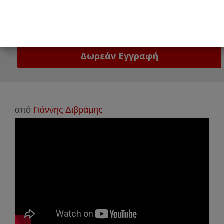
Email
Δώστε μας το email σας!
από
Γιάννης Διβράμης