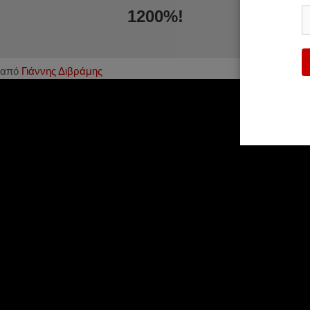
1200%!
από
Γιάννης Διβράμης