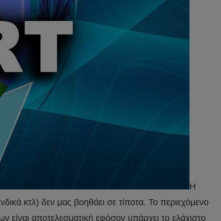
Η
ινδικά κτλ) δεν μας βοηθάει σε τίποτα. Το περιεχόμενο
ων είναι αποτελεσματική εφόσον υπάρχει το ελάχιστο