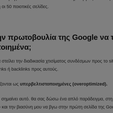
 οι 50 ποιοτικές σελίδες.
την πρωτοβουλία της Google να τ
ποιημένα;
α στείλει την διαδικασία χτισίματος συνδέσμων προς το s
nks ή backlinks προς αυτούς.
ίζονται ως
υπερβελτιστοποιημένες (overoptimized).
τι σημαίνει αυτό. θα σας δώσω ένα απλό παράδειγμα, στ
αι την βιασύνη μου να βγω στην πρώτη σελίδα της Goog