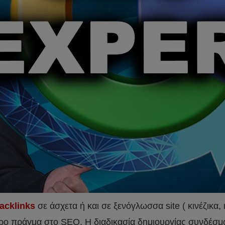
acklinks
σε άσχετα ή και σε ξενόγλωσσα site ( κινέζικα, 
τερο πράγμα στο SEO. Η διαδικασία δημιουργίας συνδέσμ