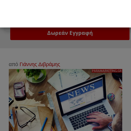
Email
Δώστε μας το email σας!
από
Γιάννης Διβράμης