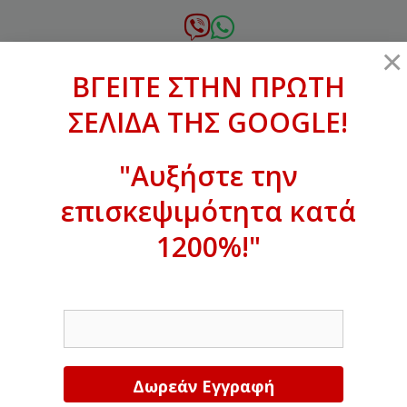
Μετάβαση
σε
6972.364.387
×
περιεχόμενο
ΒΓΕΙΤΕ ΣΤΗΝ ΠΡΩΤΗ
xanthogenous@gmail.com
ΣΕΛΙΔΑ ΤΗΣ GOOGLE!
MENU
"Αυξήστε την
επισκεψιμότητα κατά
ΒΓΕΙΤΕ ΣΤΗΝ ΠΡΩΤΗ ΣΕΛΙΔΑ ΤΗΣ
GOOGLE!
1200%!"
Αυξήστε την επισκεψιμότητα κατά
EMAIL
1200%!