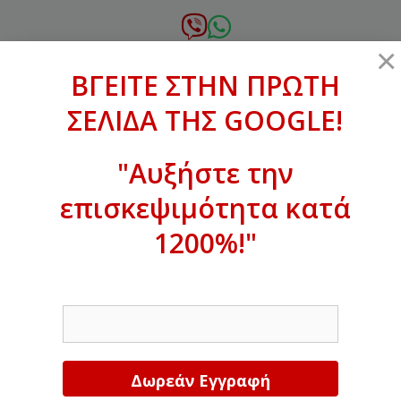
Μετάβαση
σε
6972.364.387
×
περιεχόμενο
ΒΓΕΙΤΕ ΣΤΗΝ ΠΡΩΤΗ
xanthogenous@gmail.com
ΣΕΛΙΔΑ ΤΗΣ GOOGLE!
MENU
"Αυξήστε την
επισκεψιμότητα κατά
ΒΓΕΙΤΕ ΣΤΗΝ ΠΡΩΤΗ ΣΕΛΙΔΑ ΤΗΣ
GOOGLE!
1200%!"
Αυξήστε την επισκεψιμότητα κατά
EMAIL
1200%!