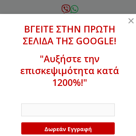
Μετάβαση
σε
6972.364.387
×
περιεχόμενο
ΒΓΕΙΤΕ ΣΤΗΝ ΠΡΩΤΗ
xanthogenous@gmail.com
ΣΕΛΙΔΑ ΤΗΣ GOOGLE!
MENU
"Αυξήστε την
επισκεψιμότητα κατά
ΒΓΕΙΤΕ ΣΤΗΝ ΠΡΩΤΗ ΣΕΛΙΔΑ ΤΗΣ
GOOGLE!
1200%!"
Αυξήστε την επισκεψιμότητα κατά
EMAIL
1200%!