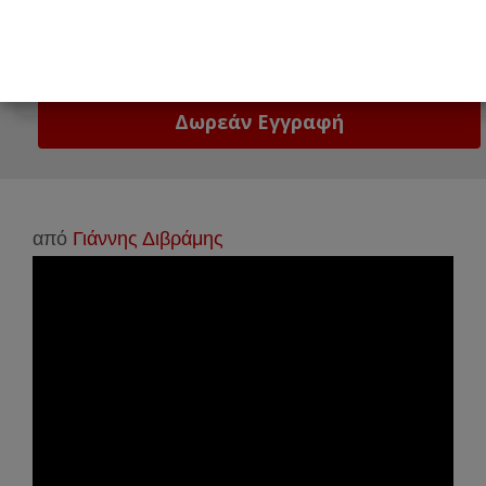
Email
Δώστε μας το email σας!
από
Γιάννης Διβράμης