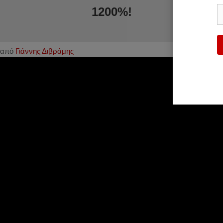
1200%!
από
Γιάννης Διβράμης