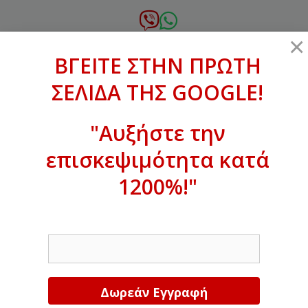
Μετάβαση
σε
6972.364.387
×
περιεχόμενο
ΒΓΕΙΤΕ ΣΤΗΝ ΠΡΩΤΗ
xanthogenous@gmail.com
ΣΕΛΙΔΑ ΤΗΣ GOOGLE!
MENU
"Αυξήστε την
επισκεψιμότητα κατά
ΒΓΕΙΤΕ ΣΤΗΝ ΠΡΩΤΗ ΣΕΛΙΔΑ ΤΗΣ
GOOGLE!
1200%!"
Αυξήστε την επισκεψιμότητα κατά
EMAIL
1200%!