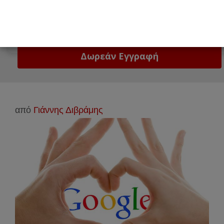
Email
Δώστε μας το email σας!
από
Γιάννης Διβράμης