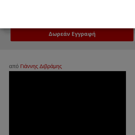
Email
Δώστε μας το email σας!
από
Γιάννης Διβράμης