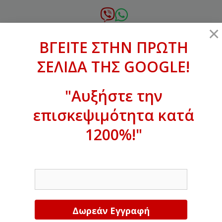
Μετάβαση
σε
6972.364.387
×
περιεχόμενο
ΒΓΕΙΤΕ ΣΤΗΝ ΠΡΩΤΗ
xanthogenous@gmail.com
ΣΕΛΙΔΑ ΤΗΣ GOOGLE!
MENU
"Αυξήστε την
επισκεψιμότητα κατά
ΒΓΕΙΤΕ ΣΤΗΝ ΠΡΩΤΗ ΣΕΛΙΔΑ ΤΗΣ
GOOGLE!
1200%!"
Αυξήστε την επισκεψιμότητα κατά
EMAIL
1200%!