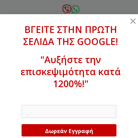
Μετάβαση
σε
6972.364.387
×
περιεχόμενο
ΒΓΕΙΤΕ ΣΤΗΝ ΠΡΩΤΗ
xanthogenous@gmail.com
ΣΕΛΙΔΑ ΤΗΣ GOOGLE!
MENU
"Αυξήστε την
επισκεψιμότητα κατά
ΒΓΕΙΤΕ ΣΤΗΝ ΠΡΩΤΗ ΣΕΛΙΔΑ ΤΗΣ
GOOGLE!
1200%!"
Αυξήστε την επισκεψιμότητα κατά
EMAIL
1200%!