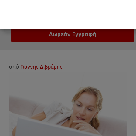
Email
Δώστε μας το email σας!
από
Γιάννης Διβράμης