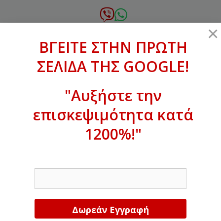
Μετάβαση
σε
6972.364.387
×
περιεχόμενο
ΒΓΕΙΤΕ ΣΤΗΝ ΠΡΩΤΗ
xanthogenous@gmail.com
ΣΕΛΙΔΑ ΤΗΣ GOOGLE!
MENU
"Αυξήστε την
επισκεψιμότητα κατά
ΒΓΕΙΤΕ ΣΤΗΝ ΠΡΩΤΗ ΣΕΛΙΔΑ ΤΗΣ
GOOGLE!
1200%!"
Αυξήστε την επισκεψιμότητα κατά
EMAIL
1200%!