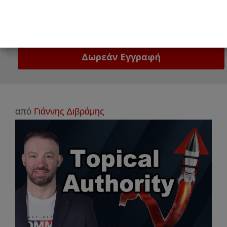
Email
Δώστε μας το email σας!
από
Γιάννης Διβράμης