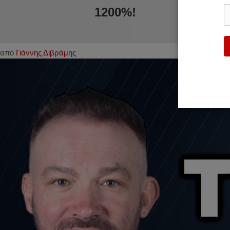
1200%!
από
Γιάννης Διβράμης