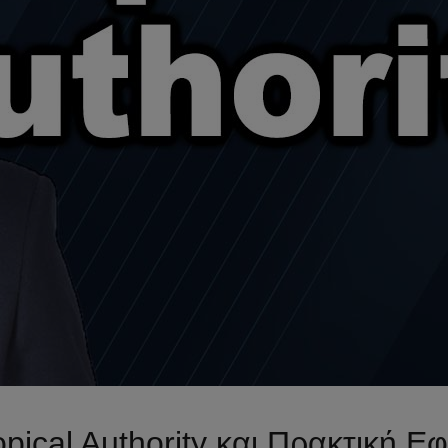
ical Authority και Πρακτική Ε