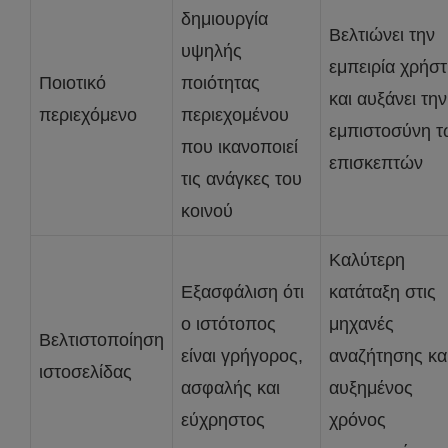
δημιουργία
Βελτιώνει την
υψηλής
εμπειρία χρήσ
Ποιοτικό
ποιότητας
και αυξάνει την
περιεχόμενο
περιεχομένου
εμπιστοσύνη τ
που ικανοποιεί
επισκεπτών
τις ανάγκες του
κοινού
Καλύτερη
Εξασφάλιση ότι
κατάταξη στις
ο ιστότοπος
μηχανές
Βελτιστοποίηση
είναι γρήγορος,
αναζήτησης κα
ιστοσελίδας
ασφαλής και
αυξημένος
εύχρηστος
χρόνος