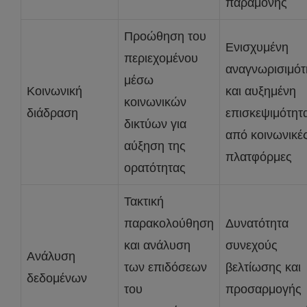
παραμονής
Προώθηση του
Ενισχυμένη
περιεχομένου
αναγνωρισιμότ
μέσω
Κοινωνική
και αυξημένη
κοινωνικών
διάδραση
επισκεψιμότητ
δικτύων για
από κοινωνικέ
αύξηση της
πλατφόρμες
ορατότητας
Τακτική
παρακολούθηση
Δυνατότητα
και ανάλυση
συνεχούς
Ανάλυση
των επιδόσεων
βελτίωσης και
δεδομένων
του
προσαρμογής