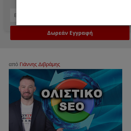
Email
Δώστε μας το email σ
από
Γιάννης Διβράμης