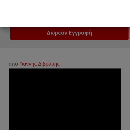
Email
Δώστε μας το email σας!
από
Γιάννης Διβράμης