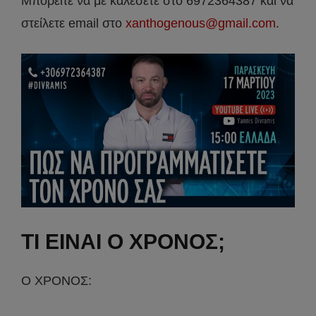
Μπορείτε να με καλέσετε στο 6972364387 και να
στείλετε email στο
xanthogenous@gmail.com
.
ΤΙ ΕΙΝΑΙ Ο ΧΡΟΝΟΣ;
Ο ΧΡΟΝΟΣ: