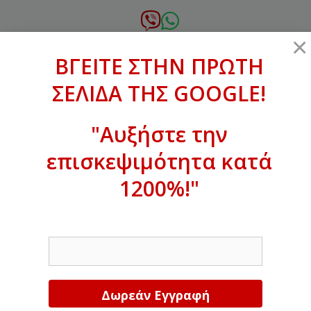
Μετάβαση
σε
6972.364.387
×
περιεχόμενο
ΒΓΕΙΤΕ ΣΤΗΝ ΠΡΩΤΗ
xanthogenous@gmail.com
ΣΕΛΙΔΑ ΤΗΣ GOOGLE!
MENU
"Αυξήστε την
επισκεψιμότητα κατά
ΒΓΕΙΤΕ ΣΤΗΝ ΠΡΩΤΗ ΣΕΛΙΔΑ ΤΗΣ
GOOGLE!
1200%!"
Αυξήστε την επισκεψιμότητα κατά
EMAIL
1200%!