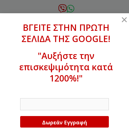
Μετάβαση
σε
6972.364.387
×
περιεχόμενο
ΒΓΕΙΤΕ ΣΤΗΝ ΠΡΩΤΗ
xanthogenous@gmail.com
ΣΕΛΙΔΑ ΤΗΣ GOOGLE!
MENU
"Αυξήστε την
επισκεψιμότητα κατά
ΒΓΕΙΤΕ ΣΤΗΝ ΠΡΩΤΗ ΣΕΛΙΔΑ ΤΗΣ
GOOGLE!
1200%!"
Αυξήστε την επισκεψιμότητα κατά
EMAIL
1200%!