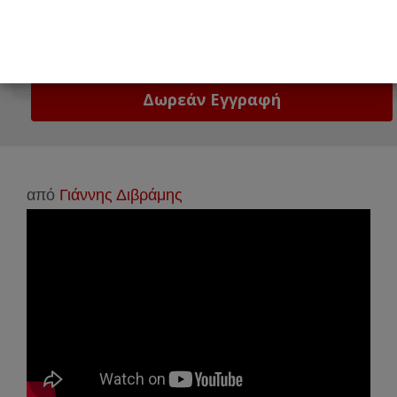
Email
Δώστε μας το email σας!
από
Γιάννης Διβράμης