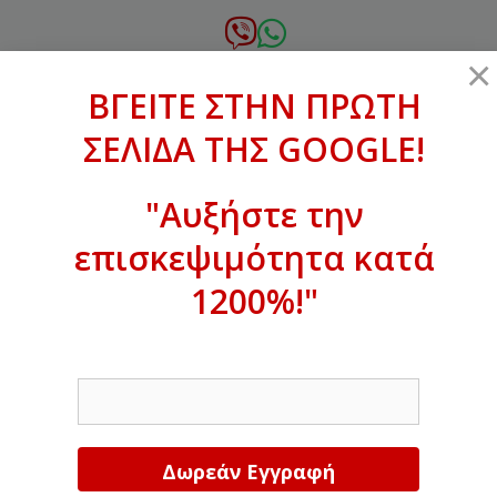
Μετάβαση
σε
6972.364.387
×
περιεχόμενο
ΒΓΕΙΤΕ ΣΤΗΝ ΠΡΩΤΗ
xanthogenous@gmail.com
ΣΕΛΙΔΑ ΤΗΣ GOOGLE!
MENU
"Αυξήστε την
επισκεψιμότητα κατά
ΒΓΕΙΤΕ ΣΤΗΝ ΠΡΩΤΗ ΣΕΛΙΔΑ ΤΗΣ
GOOGLE!
1200%!"
Αυξήστε την επισκεψιμότητα κατά
EMAIL
1200%!