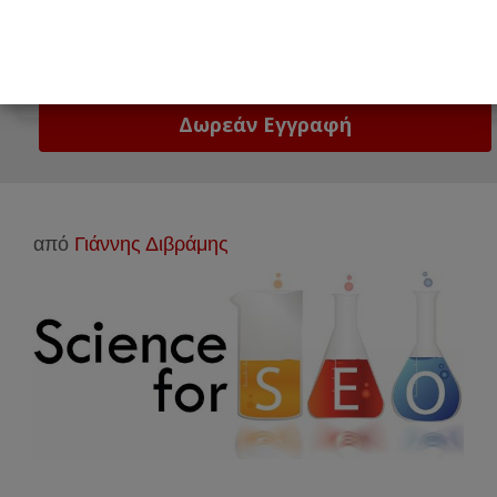
Email
Δώστε μας το email σας!
από
Γιάννης Διβράμης