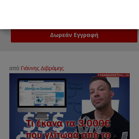
Email
Δώστε μας το email σας!
από
Γιάννης Διβράμης