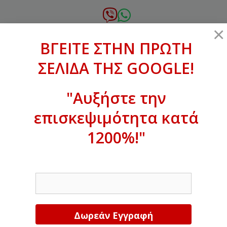
Μετάβαση
σε
6972.364.387
×
περιεχόμενο
ΒΓΕΙΤΕ ΣΤΗΝ ΠΡΩΤΗ
xanthogenous@gmail.com
ΣΕΛΙΔΑ ΤΗΣ GOOGLE!
MENU
"Αυξήστε την
επισκεψιμότητα κατά
ΒΓΕΙΤΕ ΣΤΗΝ ΠΡΩΤΗ ΣΕΛΙΔΑ ΤΗΣ
GOOGLE!
1200%!"
Αυξήστε την επισκεψιμότητα κατά
EMAIL
1200%!