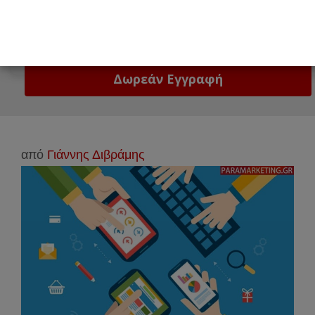
Email
Δώστε μας το email σας!
από
Γιάννης Διβράμης