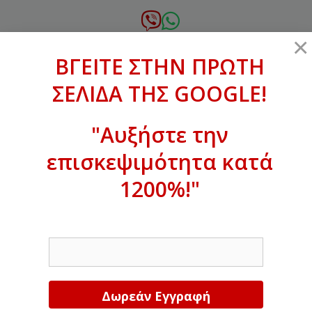
Μετάβαση
σε
6972.364.387
×
περιεχόμενο
ΒΓΕΙΤΕ ΣΤΗΝ ΠΡΩΤΗ
xanthogenous@gmail.com
ΣΕΛΙΔΑ ΤΗΣ GOOGLE!
MENU
"Αυξήστε την
επισκεψιμότητα κατά
ΒΓΕΙΤΕ ΣΤΗΝ ΠΡΩΤΗ ΣΕΛΙΔΑ ΤΗΣ
GOOGLE!
1200%!"
Αυξήστε την επισκεψιμότητα κατά
EMAIL
1200%!