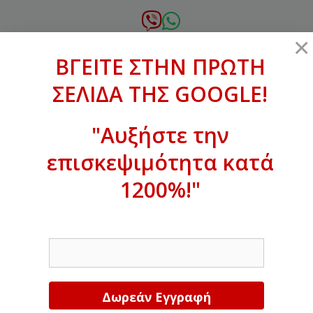
Μετάβαση
σε
6972.364.387
×
περιεχόμενο
ΒΓΕΙΤΕ ΣΤΗΝ ΠΡΩΤΗ
xanthogenous@gmail.com
ΣΕΛΙΔΑ ΤΗΣ GOOGLE!
MENU
"Αυξήστε την
επισκεψιμότητα κατά
ΒΓΕΙΤΕ ΣΤΗΝ ΠΡΩΤΗ ΣΕΛΙΔΑ ΤΗΣ
GOOGLE!
1200%!"
Αυξήστε την επισκεψιμότητα κατά
EMAIL
1200%!