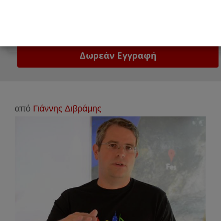
Email
Δώστε μας το email σας!
από
Γιάννης Διβράμης