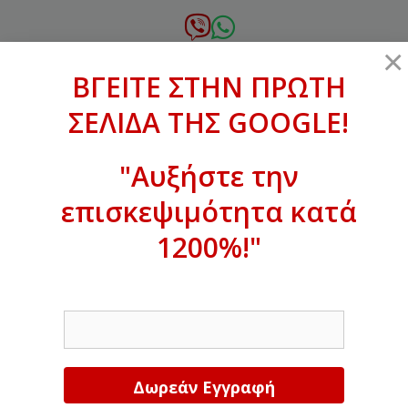
Μετάβαση
σε
6972.364.387
×
περιεχόμενο
ΒΓΕΙΤΕ ΣΤΗΝ ΠΡΩΤΗ
xanthogenous@gmail.com
ΣΕΛΙΔΑ ΤΗΣ GOOGLE!
MENU
"Αυξήστε την
επισκεψιμότητα κατά
ΒΓΕΙΤΕ ΣΤΗΝ ΠΡΩΤΗ ΣΕΛΙΔΑ ΤΗΣ
GOOGLE!
1200%!"
Αυξήστε την επισκεψιμότητα κατά
EMAIL
1200%!