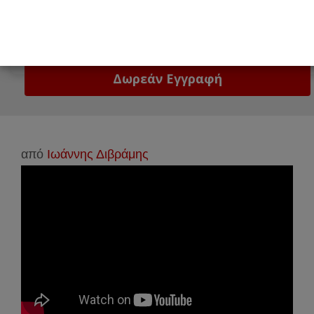
Email
Δώστε μας το email σας!
από
Ιωάννης Διβράμης