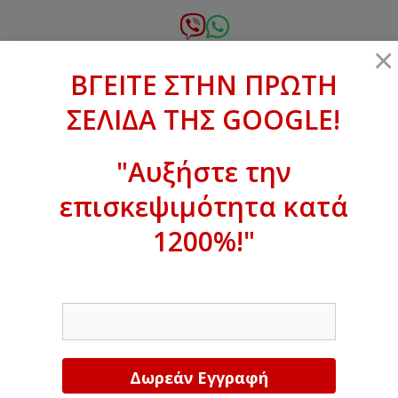
Μετάβαση
σε
6972.364.387
×
περιεχόμενο
ΒΓΕΙΤΕ ΣΤΗΝ ΠΡΩΤΗ
xanthogenous@gmail.com
ΣΕΛΙΔΑ ΤΗΣ GOOGLE!
MENU
"Αυξήστε την
επισκεψιμότητα κατά
ΒΓΕΙΤΕ ΣΤΗΝ ΠΡΩΤΗ ΣΕΛΙΔΑ ΤΗΣ
GOOGLE!
1200%!"
Αυξήστε την επισκεψιμότητα κατά
EMAIL
1200%!