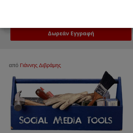
Email
Δώστε μας το email σας!
από
Γιάννης Διβράμης