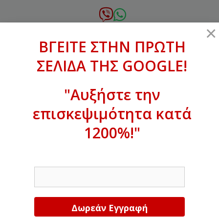
Μετάβαση
σε
6972.364.387
×
περιεχόμενο
ΒΓΕΙΤΕ ΣΤΗΝ ΠΡΩΤΗ
xanthogenous@gmail.com
ΣΕΛΙΔΑ ΤΗΣ GOOGLE!
MENU
"Αυξήστε την
επισκεψιμότητα κατά
ΒΓΕΙΤΕ ΣΤΗΝ ΠΡΩΤΗ ΣΕΛΙΔΑ ΤΗΣ
GOOGLE!
1200%!"
Αυξήστε την επισκεψιμότητα κατά
EMAIL
1200%!