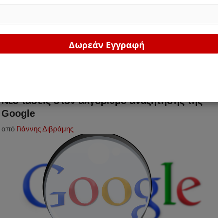
Δώστε μας το email σας!
Νέο τάσεις στον αλγόριθμο αναζήτησης της
Google
από
Γιάννης Διβράμης