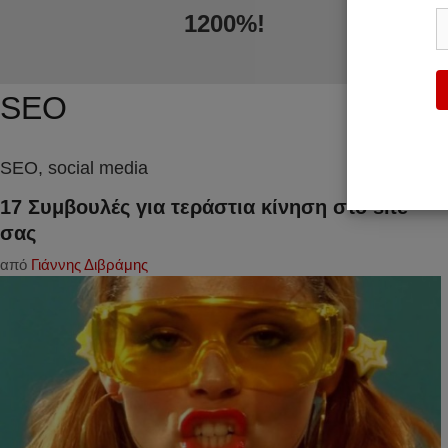
1200%!
SEO
SEO, social media
17 Συμβουλές για τεράστια κίνηση στο site
σας
από
Γιάννης Διβράμης