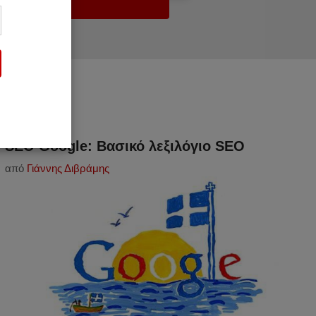
SEO Google: Βασικό λεξιλόγιο SEO
από
Γιάννης Διβράμης