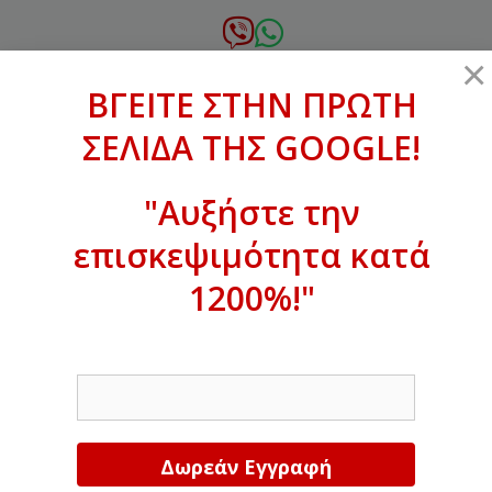
Μετάβαση
σε
6972.364.387
×
περιεχόμενο
ΒΓΕΙΤΕ ΣΤΗΝ ΠΡΩΤΗ
xanthogenous@gmail.com
ΣΕΛΙΔΑ ΤΗΣ GOOGLE!
MENU
"Αυξήστε την
επισκεψιμότητα κατά
ΒΓΕΙΤΕ ΣΤΗΝ ΠΡΩΤΗ ΣΕΛΙΔΑ ΤΗΣ
GOOGLE!
1200%!"
Αυξήστε την επισκεψιμότητα κατά
EMAIL
1200%!