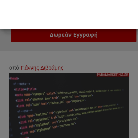
Email
Δώστε μας το email σας!
από
Γιάννης Διβράμης